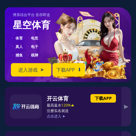
产品汇总
首页
Contact Us
西甲女子足球联赛：西甲女子足球联赛的历史与