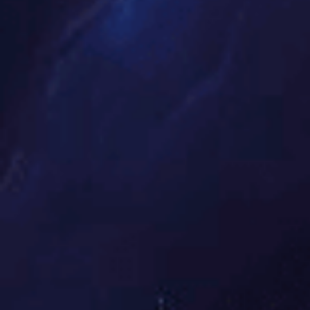
邮箱
*
网址
Save my name, email, and website in this browser
for the next time I comment.