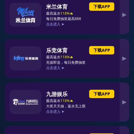
现状
Posted On:
2026-03-03
西班牙女子足球联赛（LigaF）作为欧洲足坛新兴的女子职
业赛事，正以惊人的速度书写着属于自己的传奇。自2011年
成立以来，这项赛事不仅见证了西班牙女足国家队问鼎世界
杯的辉煌时刻，更在职业化改革中构建起完整的青训体系与
商业生态。从最初仅有8支参赛球队，到如今16支队伍展开
激烈角逐；从无人问津的社区球场，到座无虚席的诺坎普万
人狂欢，西甲女子联赛用十余年时间完成了职业体育的蜕
变。本文将从历史脉络、赛制演进、球星效应和社会影响四
个维度，剖析这项赛事如何突破传统桎梏，在伊比利亚半岛
掀起粉色风暴。
1、历史脉络的演进
西班牙女子足球的萌芽可追溯至20世纪70年代，彼时的赛事