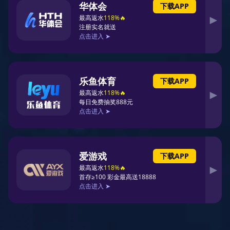
以地区性业余联赛为主。1983年成立的首届全国锦标赛仅有
12支队伍参与，场地多为社区球场，球员多为兼职身份。真
正意义上的职业化转折发生在2011年，西班牙足协将原有的
地区联赛整合升级为PrimeraDivisiónNacional，这是西甲女子
联赛的雏形。
2015年国际足联女足世界杯成为重要催化剂，西班牙队首次
闯入16强的表现激发了国内关注。2019年联赛更名为
PrimeraIberdrola，获得能源巨头冠名赞助，标志着商业价值
被正式认可。2021年改制后的LigaF实现完全职业化，球员最
低年薪提升至16万欧元，彻底告别业余时代。
2023年西班牙女足国家队首夺世界杯冠军，为联赛发展注入
强心剂。目前联赛已形成三级金字塔体系，包含16支顶级球
队的LigaF、24支队伍的次级联赛，以及覆盖全国的青少年
梯队，注册球员总数突破4万人。