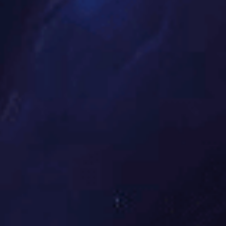
邮箱
*
网址
Save my name, email, and website in this browser
for the next time I comment.