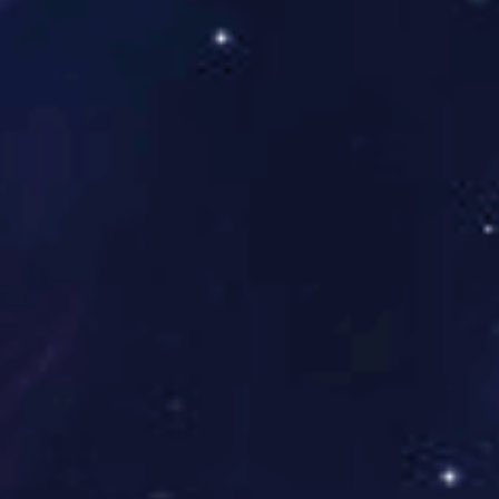
他们之间较量的一大看点。以往，阿德莱德城偏向于防守反
击策略，他们善于利用速度快速转移进攻，而这一特点常常
令对手措手不及。而西阿德莱则更倾向于控球战术，通过不
断传递来寻找破绽，从而展开有效进攻。
这样的技术风格呈现出鲜明对比，使得比赛过程充满悬念。
一旦两队相遇，每一个传接、每一次射门都可能改变局势。
Bsports官网
其中，不乏一些年轻球员以惊艳表现给观众留
下深刻印象，他们展示出的灵活跑位和精准传送，让人期待
未来的发展潜力。
这种技术上的碰撞，不仅提升了比赛本身的观赏性，也促进
了区域内青少年足球训练的发展，使更多年轻人能够参与到
这个项目中来，在实践中提高自身水平，为将来的职业生涯
铺平道路。