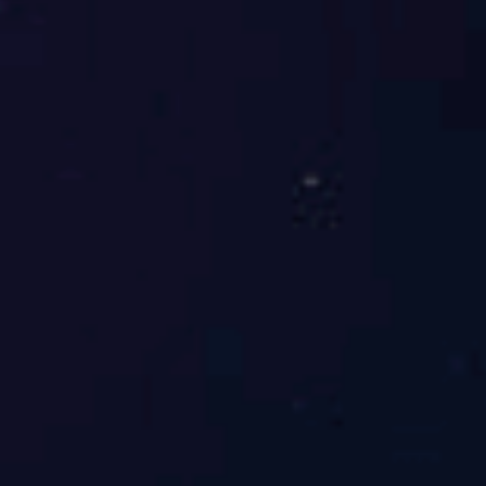
hth·华体官方网站【✅世界杯,欧冠杯合作平台✅】hth华体会
官网登录、hth华体育入口、官方、网站、平台、网址、网
页版、手机版、最新地址、全站app下载;平台专注体育赛事
内容整合,覆盖足球、篮球及电竞等领域,提供实时数据更
新、赛事解读与多样互动服务。