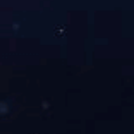
导航
认识
hth·华体
产品汇总
企业文化
服务宗旨
咨询
hth华体
网站地图
XML
咨询
hth华体