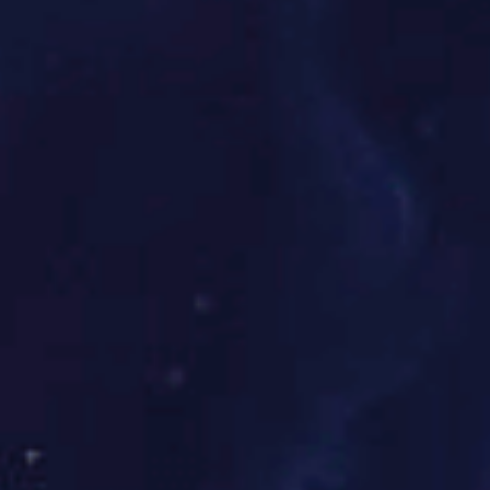
总结：
通过深入分析“阿代尔城与西阿代尔”的激烈对决，我们可以
清晰地看到南澳足球所蕴含的重要价值。从历史渊源，到丰
富多彩的球迷文化，再到独特鲜明的技战术风格，以及光明
璀璨的发展前景，每一个环节都是这个运动魅力的重要组成
部分。这不仅关乎胜负，更关乎一种共同体意识、一种归属
感，它将所有参与者紧密联系在一起，共同构建起美好的体
育未来。
综上所述，“阿代尔城”与“西安代尔”的较量彰显的不只是竞
技层面的东西，而是一种情感、一份坚持。在今后的征途
中，希望这种激情能够继续燃烧，并催生出更多优秀的人
才，为世界足坛贡献出属于自己的力量。同时，也期待着更
多热爱这一运动的人能够加入其中，共同书写属于南澳足球
的新篇章！
上一篇
下一篇