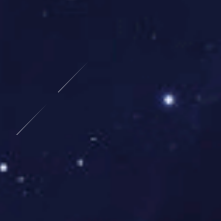
4、未来发展前景
随着近年来南澳地区对于体育事业的大力投入，可以预见的
是，未来区内足球水平将进一步提升。从基础设施建设到青
训体系完善，各项措施都为当地球队的发展创造了良好的环
境。而且，各类赞助商也开始关注到这一市场，为俱乐部提
供更多资源支持。
此外，在职业联赛日益成熟的大背景下，各支球队也开始注
重品牌形象建设，通过增加社区互动和社会责任活动来扩大
影响力。这种模式既能拉近与球迷之间距离，又能提升整体
联赛水准，让更多的人了解并喜爱南澳足球。
可以说，随着这些积极因素的发展，这场激烈对决所展现的
不仅仅是当下，更是一个充满希望与潜力的新阶段，为未来
篮球运动的发展奠定坚实基础。