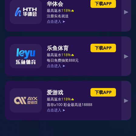
于2013年，虽然历史较短，但凭借强大的资金支持和优秀的
人才培养体系，迅速崛起成为一支不可小觑的力量。
这两支球队在发展的过程中，各自形成了独特的文化和风
格。阿德莱德城以其稳健的防守和快速反击著称，而西阿德
莱则主打进攻，以高压逼抢战术见长。这样的差异使得他们
在每次交锋中都能产生精彩的碰撞，使球迷们乐此不疲。
随着时间的发展，两队之间的 rivalry 逐渐加深，这不仅是为
了胜利，更是为了证明各自作为南澳代表队伍的重要性。他
们所传承的不仅是竞技精神，还有那份深厚的地域情感，这
让每一次对决都充满了戏剧性与观赏性。
2、球迷文化
球迷文化是任何一项体育运动的重要组成部分。在每场比赛
中，双方球迷都会全力支持自己的球队，通过高昂的呐喊
声、欢快的歌曲以及各种横幅来表达他们对球队无条件的热