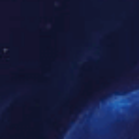
的历史。从最初的草根俱乐部，到逐步进入德甲并展现实
力，再到现在的欧洲足坛豪门，勒沃库森依靠着高效的管
理、科学的战术、完善的青训体系以及国际化的战略，不断
突破自我，达到了一个又一个新的高峰。通过这些方面的不
断努力，勒沃库森已经成为了一支有着强大影响力的球队，
在全球足坛中占据了重要的地位。
未来，勒沃库森依然面临着来自各方的挑战，但只要继续坚
持其创新和持续奋斗的精神，这支球队必将继续为世界足球
带来更多的惊喜。正如其标志性口号“Wir sind die Werkself”
（我们是工厂队）所传递的含义，勒沃库森无疑是一支注重
实战、充满动力并且始终追求卓越的队伍，它的奋斗历程将
成为足球历史上的经典篇章。
上一篇
下一篇