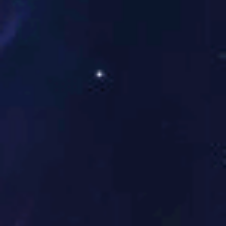
中创造了一系列令人瞩目的成绩。
在技术层面，勒沃库森非常注重球员的个人能力培养。球队
通过引进具有高水平的球员，逐步提升了整体实力。无论是
进攻端的锋线球员，还是后防线的防守球员，勒沃库森始终
保持较高的技术要求。球员们的技术不断提高，球队的整体
配合也越来越默契，战术理念得到更好贯彻。
3、青训体系的构建与人才储备
青训系统的建设是勒沃库森崛起的重要原因之一。为了能够
培养出高水平的年轻球员，俱乐部在青训方面投入了大量资
源。勒沃库森注重青训体系的多层次建设，形成了完善的球
员培养模式。从U12到U19，各个年龄段的年轻球员都能接受
到系统的训练和指导，帮助他们提升个人技战术水平。
通过高质量的青训体系，勒沃库森不仅为球队提供了源源不
断的本土球员，还为德甲联赛乃至国际足坛输送了大量人