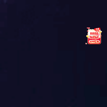
认识
hth·华体
产品汇总
企业文化
服务宗旨
咨询
hth华体